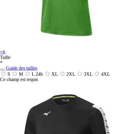
+6
Taille
*
Guide des tailles
S
M
L
24h
XL
2XL
3XL
4XL
Ce champ est requis