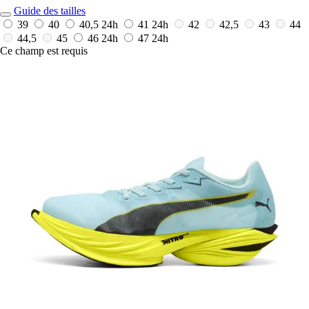
Guide des tailles
39
40
40,5
24h
41
24h
42
42,5
43
44
44,5
45
46
24h
47
24h
Ce champ est requis