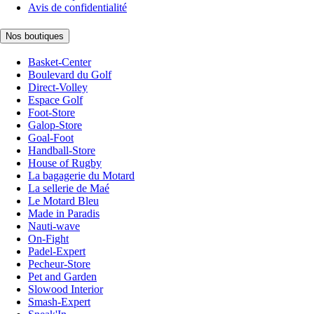
Avis de confidentialité
Nos boutiques
Basket-Center
Boulevard du Golf
Direct-Volley
Espace Golf
Foot-Store
Galop-Store
Goal-Foot
Handball-Store
House of Rugby
La bagagerie du Motard
La sellerie de Maé
Le Motard Bleu
Made in Paradis
Nauti-wave
On-Fight
Padel-Expert
Pecheur-Store
Pet and Garden
Slowood Interior
Smash-Expert