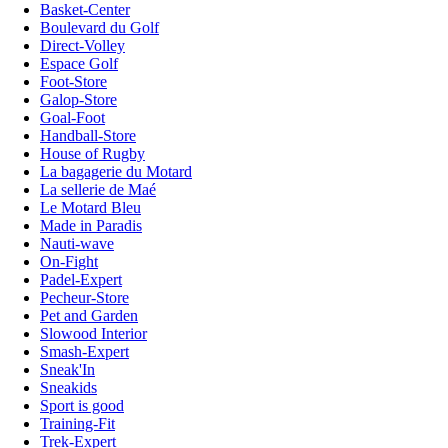
Basket-Center
Boulevard du Golf
Direct-Volley
Espace Golf
Foot-Store
Galop-Store
Goal-Foot
Handball-Store
House of Rugby
La bagagerie du Motard
La sellerie de Maé
Le Motard Bleu
Made in Paradis
Nauti-wave
On-Fight
Padel-Expert
Pecheur-Store
Pet and Garden
Slowood Interior
Smash-Expert
Sneak'In
Sneakids
Sport is good
Training-Fit
Trek-Expert