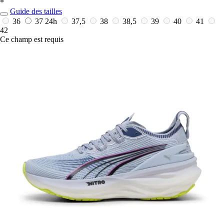
*
Guide des tailles
36
37
24h
37,5
38
38,5
39
40
41
42
Ce champ est requis