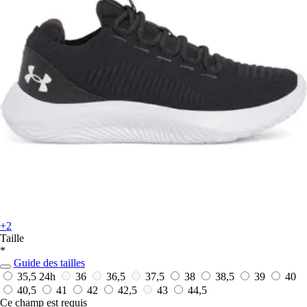
+2
Taille
*
Guide des tailles
35,5
24h
36
36,5
37,5
38
38,5
39
40
40,5
41
42
42,5
43
44,5
Ce champ est requis