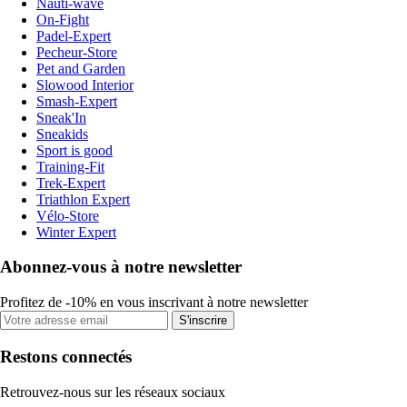
Nauti-wave
On-Fight
Padel-Expert
Pecheur-Store
Pet and Garden
Slowood Interior
Smash-Expert
Sneak'In
Sneakids
Sport is good
Training-Fit
Trek-Expert
Triathlon Expert
Vélo-Store
Winter Expert
Abonnez-vous à notre newsletter
Profitez de -10% en vous inscrivant à notre newsletter
S'inscrire
Restons connectés
Retrouvez-nous sur les réseaux sociaux