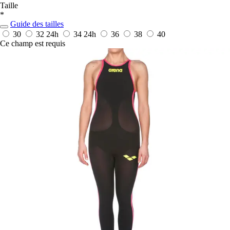
Taille
*
Guide des tailles
30
32
24h
34
24h
36
38
40
Ce champ est requis