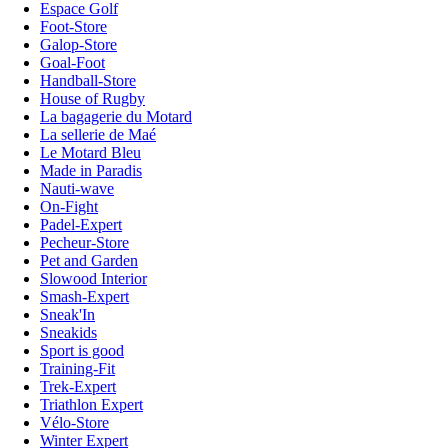
Espace Golf
Foot-Store
Galop-Store
Goal-Foot
Handball-Store
House of Rugby
La bagagerie du Motard
La sellerie de Maé
Le Motard Bleu
Made in Paradis
Nauti-wave
On-Fight
Padel-Expert
Pecheur-Store
Pet and Garden
Slowood Interior
Smash-Expert
Sneak'In
Sneakids
Sport is good
Training-Fit
Trek-Expert
Triathlon Expert
Vélo-Store
Winter Expert