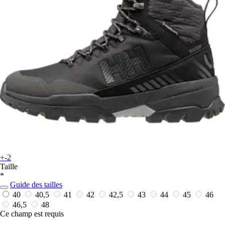
+-2
Taille
*
Guide des tailles
40
40,5
41
42
42,5
43
44
45
46
46,5
48
Ce champ est requis