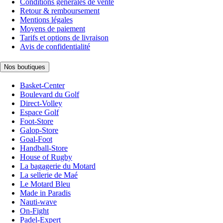
Conditions générales de vente
Retour & remboursement
Mentions légales
Moyens de paiement
Tarifs et options de livraison
Avis de confidentialité
Nos boutiques
Basket-Center
Boulevard du Golf
Direct-Volley
Espace Golf
Foot-Store
Galop-Store
Goal-Foot
Handball-Store
House of Rugby
La bagagerie du Motard
La sellerie de Maé
Le Motard Bleu
Made in Paradis
Nauti-wave
On-Fight
Padel-Expert