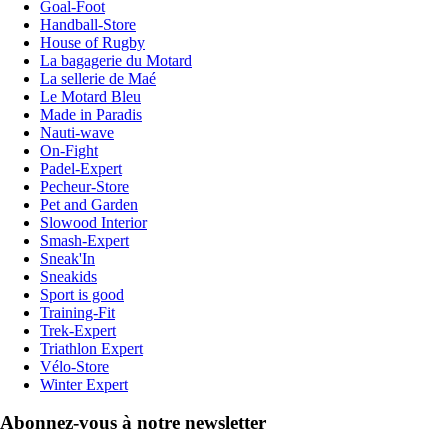
Goal-Foot
Handball-Store
House of Rugby
La bagagerie du Motard
La sellerie de Maé
Le Motard Bleu
Made in Paradis
Nauti-wave
On-Fight
Padel-Expert
Pecheur-Store
Pet and Garden
Slowood Interior
Smash-Expert
Sneak'In
Sneakids
Sport is good
Training-Fit
Trek-Expert
Triathlon Expert
Vélo-Store
Winter Expert
Abonnez-vous à notre newsletter