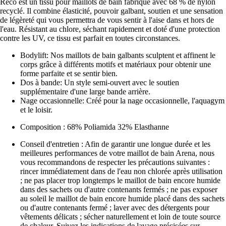
Reco est un tissu pour maillots de bain fabriqué avec 68 % de nylon
recyclé. Il combine élasticité, pouvoir galbant, soutien et une sensation
de légèreté qui vous permettra de vous sentir à l'aise dans et hors de
l'eau. Résistant au chlore, séchant rapidement et doté d'une protection
contre les UV, ce tissu est parfait en toutes circonstances.
Bodylift: Nos maillots de bain galbants sculptent et affinent le
corps grâce à différents motifs et matériaux pour obtenir une
forme parfaite et se sentir bien.
Dos à bande: Un style semi-ouvert avec le soutien
supplémentaire d'une large bande arrière.
Nage occasionnelle: Créé pour la nage occasionnelle, l'aquagym
et le loisir.
Composition : 68% Poliamida 32% Elasthanne
Conseil d'entretien : Afin de garantir une longue durée et les
meilleures performances de votre maillot de bain Arena, nous
vous recommandons de respecter les précautions suivantes :
rincer immédiatement dans de l'eau non chlorée après utilisation
; ne pas placer trop longtemps le maillot de bain encore humide
dans des sachets ou d'autre contenants fermés ; ne pas exposer
au soleil le maillot de bain encore humide placé dans des sachets
ou d'autre contenants fermé ; laver avec des détergents pour
vêtements délicats ; sécher naturellement et loin de toute source
de chaleur. Suivez les indications de lavage précisées sur