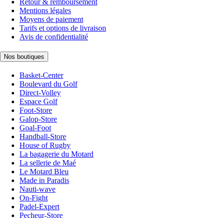
Retour & remboursement
Mentions légales
Moyens de paiement
Tarifs et options de livraison
Avis de confidentialité
Nos boutiques
Basket-Center
Boulevard du Golf
Direct-Volley
Espace Golf
Foot-Store
Galop-Store
Goal-Foot
Handball-Store
House of Rugby
La bagagerie du Motard
La sellerie de Maé
Le Motard Bleu
Made in Paradis
Nauti-wave
On-Fight
Padel-Expert
Pecheur-Store