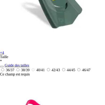
+4
Taille
*
Guide des tailles
36/37
38/39
40/41
42/43
44/45
46/47
Ce champ est requis