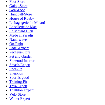
Foot-Store
Galop-Store
Goal-Foot
Handball-Store
House of Rugby
La bagagerie du Motard
La sellerie de Maé
Le Motard Bleu
Made in Paradis
Nauti-wave
On-Fight
Padel-Expert
Pecheur-Store
Pet and Garden
Slowood Interior
Smash-Expert
Sneak'In
Sneakids
Sport is good
Training-Fit
Trek-Expert
Triathlon Expert
Vélo-Store
Winter Expert