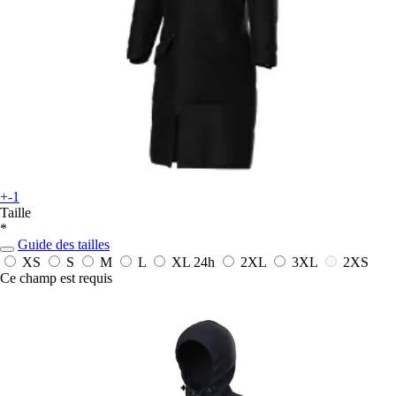
+-1
Taille
*
Guide des tailles
XS
S
M
L
XL
24h
2XL
3XL
2XS
Ce champ est requis