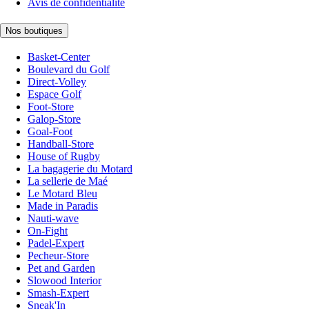
Avis de confidentialité
Nos boutiques
Basket-Center
Boulevard du Golf
Direct-Volley
Espace Golf
Foot-Store
Galop-Store
Goal-Foot
Handball-Store
House of Rugby
La bagagerie du Motard
La sellerie de Maé
Le Motard Bleu
Made in Paradis
Nauti-wave
On-Fight
Padel-Expert
Pecheur-Store
Pet and Garden
Slowood Interior
Smash-Expert
Sneak'In