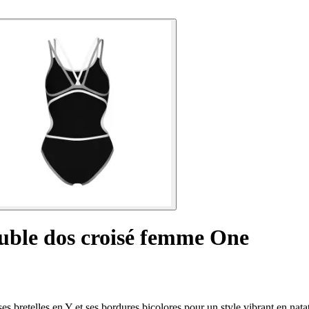
ouble dos croisé femme One
 bretelles en Y et ses bordures bicolores pour un style vibrant en nata