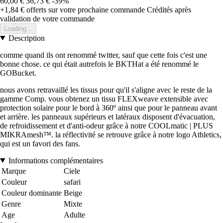
60,00 €
36,73 €
-39%
+1,84 €
offerts sur votre prochaine commande
Crédités après
validation de votre commande
Loading...
Description
comme quand ils ont renommé twitter, sauf que cette fois c'est une
bonne chose. ce qui était autrefois le BKTHat a été renommé le
GOBucket.
nous avons retravaillé les tissus pour qu'il s'aligne avec le reste de la
gamme Comp. vous obtenez un tissu FLEXweave extensible avec
protection solaire pour le bord à 360º ainsi que pour le panneau avant
et arrière. les panneaux supérieurs et latéraux disposent d'évacuation,
de refroidissement et d'anti-odeur grâce à notre COOLmatic | PLUS
MIKRAmesh™. la réflectivité se retrouve grâce à notre logo Athletics,
qui est un favori des fans.
Informations complémentaires
Marque
Ciele
Couleur
safari
Couleur dominante
Beige
Genre
Mixte
Age
Adulte