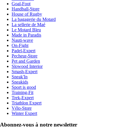
Goal-Foot
Handball-Store
House of Rugby
La bagagerie du Motard
La sellerie de Maé
Le Motard Bleu
Made in Paradis
Nauti-wave
On-Fight
Padel-Expert
Pecheur-Store
Pet and Garden
Slowood Interior
Smash-Expert
Sneak'In
Sneakids
Sport is good
Training-Fit
Trek-Expert
Triathlon Expert
Vélo-Store
Winter Expert
Abonnez-vous à notre newsletter