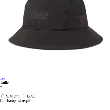
+-2
Taille
*
S/M
24h
L/XL
Ce champ est requis