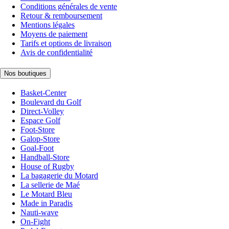
Conditions générales de vente
Retour & remboursement
Mentions légales
Moyens de paiement
Tarifs et options de livraison
Avis de confidentialité
Nos boutiques
Basket-Center
Boulevard du Golf
Direct-Volley
Espace Golf
Foot-Store
Galop-Store
Goal-Foot
Handball-Store
House of Rugby
La bagagerie du Motard
La sellerie de Maé
Le Motard Bleu
Made in Paradis
Nauti-wave
On-Fight