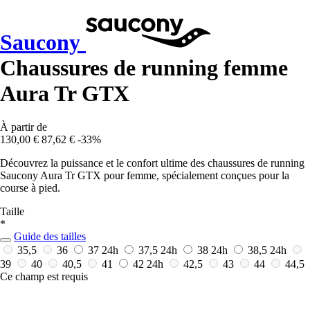
Saucony
Chaussures de running femme
Aura Tr GTX
À partir de
130,00 €
87,62 €
-33%
Découvrez la puissance et le confort ultime des chaussures de running
Saucony Aura Tr GTX pour femme, spécialement conçues pour la
course à pied.
Taille
*
Guide des tailles
35,5
36
37
24h
37,5
24h
38
24h
38,5
24h
39
40
40,5
41
42
24h
42,5
43
44
44,5
Ce champ est requis