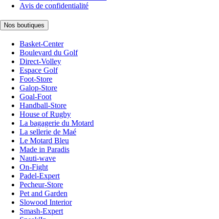
Avis de confidentialité
Nos boutiques
Basket-Center
Boulevard du Golf
Direct-Volley
Espace Golf
Foot-Store
Galop-Store
Goal-Foot
Handball-Store
House of Rugby
La bagagerie du Motard
La sellerie de Maé
Le Motard Bleu
Made in Paradis
Nauti-wave
On-Fight
Padel-Expert
Pecheur-Store
Pet and Garden
Slowood Interior
Smash-Expert