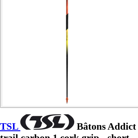
TSL
Bâtons Addict
trail carbon 1 cork grip - short