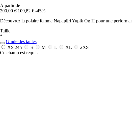
À partir de
200,00 €
109,82 €
-45%
Découvrez la polaire femme Napapijri Yupik Og H pour une performance
Taille
*
Guide des tailles
XS
24h
S
M
L
XL
2XS
Ce champ est requis