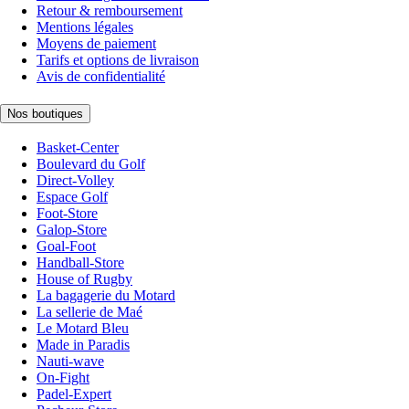
Retour & remboursement
Mentions légales
Moyens de paiement
Tarifs et options de livraison
Avis de confidentialité
Nos boutiques
Basket-Center
Boulevard du Golf
Direct-Volley
Espace Golf
Foot-Store
Galop-Store
Goal-Foot
Handball-Store
House of Rugby
La bagagerie du Motard
La sellerie de Maé
Le Motard Bleu
Made in Paradis
Nauti-wave
On-Fight
Padel-Expert