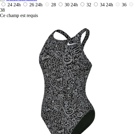
24
24h
26
24h
28
30
24h
32
34
24h
36
38
Ce champ est requis