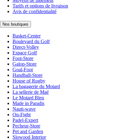
Moyens de paiement
Tarifs et options de livraison
Avis de confidentialité
Nos boutiques
Basket-Center
Boulevard du Golf
Direct-Volley
Espace Golf
Foot-Store
Galop-Store
Goal-Foot
Handball-Store
House of Rugby
La bagagerie du Motard
La sellerie de Maé
Le Motard Bleu
Made in Paradis
Nauti-wave
On-Fight
Padel-Expert
Pecheur-Store
Pet and Garden
Slowood Interior