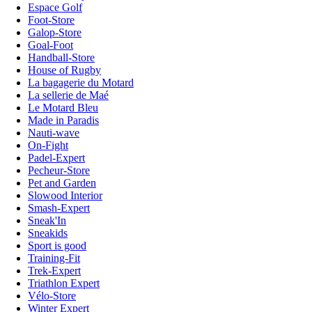
Espace Golf
Foot-Store
Galop-Store
Goal-Foot
Handball-Store
House of Rugby
La bagagerie du Motard
La sellerie de Maé
Le Motard Bleu
Made in Paradis
Nauti-wave
On-Fight
Padel-Expert
Pecheur-Store
Pet and Garden
Slowood Interior
Smash-Expert
Sneak'In
Sneakids
Sport is good
Training-Fit
Trek-Expert
Triathlon Expert
Vélo-Store
Winter Expert