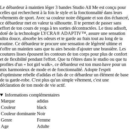
Le débardeur à maintien léger 3 bandes Studio All Me est conçu pour
celles qui recherchent à la fois le style et la fonctionnalité dans leurs
vêtements de sport. Avec sa couleur noire élégante et son dos échancré,
ce débardeur met en valeur ta silhouette. Il te permet de passer sans
effort de ton cours de yoga à tes sorties décontractées. Le tissu adisoft,
doté de la technologie LYCRA® ADAPTIV™, assure une sensation
ultra douce, absorbe les odeurs et te garde au frais tout au long de ta
routine. Ce débardeur te procure une sensation de légèreté ultime et
t'offre un maintien sans que tu aies besoin d'ajouter une brassière. Les
coutures lisses épousent les contours de ton corps pour plus de confort
et de flexibilité pendant l'effort. Que tu t'étires dans le studio ou que tu
profites d'un « hot girl walk», ce débardeur est ton must-have pour un
mix harmonieux de mode et de fonctionnalité. Adopte l'esprit
d'optimisme rebelle d'adidas et fais de ce débardeur un élément de base
de ta garde-robe. C'est plus qu'un simple vêtement, c'est une
déclaration de ton mode de vie actif.
Informations complémentaires
Marque
adidas
Couleur
black
Couleur dominante
Noir
Genre
Femme
Age
Adulte