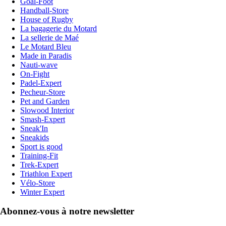
Goal-Foot
Handball-Store
House of Rugby
La bagagerie du Motard
La sellerie de Maé
Le Motard Bleu
Made in Paradis
Nauti-wave
On-Fight
Padel-Expert
Pecheur-Store
Pet and Garden
Slowood Interior
Smash-Expert
Sneak'In
Sneakids
Sport is good
Training-Fit
Trek-Expert
Triathlon Expert
Vélo-Store
Winter Expert
Abonnez-vous à notre newsletter