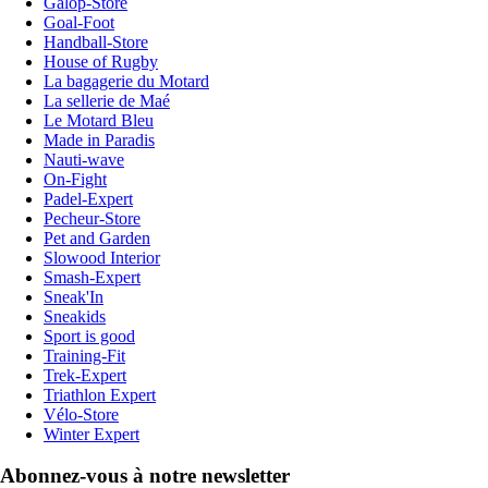
Galop-Store
Goal-Foot
Handball-Store
House of Rugby
La bagagerie du Motard
La sellerie de Maé
Le Motard Bleu
Made in Paradis
Nauti-wave
On-Fight
Padel-Expert
Pecheur-Store
Pet and Garden
Slowood Interior
Smash-Expert
Sneak'In
Sneakids
Sport is good
Training-Fit
Trek-Expert
Triathlon Expert
Vélo-Store
Winter Expert
Abonnez-vous à notre newsletter