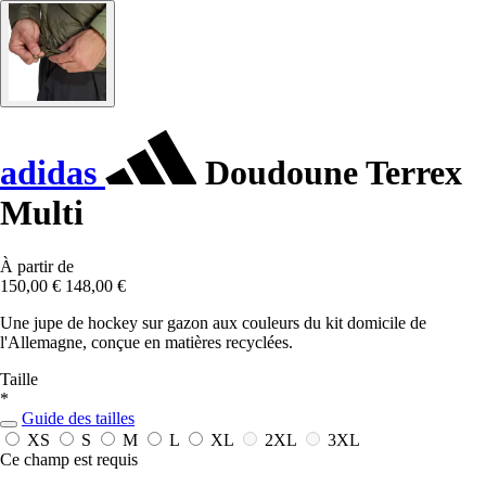
adidas
Doudoune Terrex
Multi
À partir de
150,00 €
148,00 €
Une jupe de hockey sur gazon aux couleurs du kit domicile de
l'Allemagne, conçue en matières recyclées.
Taille
*
Guide des tailles
XS
S
M
L
XL
2XL
3XL
Ce champ est requis