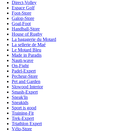
Direct-Volley
Espace Golf
Foot-Store
Galop-Store
Goal-Foot
Handball-Store
House of Rugby
La bagagerie du Motard
La sellerie de Maé
Le Motard Bleu
Made in Paradis
Nauti-wave
On-Fight
Padel-Expert
Pecheur-Store
Pet and Garden
Slowood Interior
Smash-Expert
Sneak'In
Sneakids
Sport is good
Training-Fit
Trek-Expert
Triathlon Expert
Vélo-Store