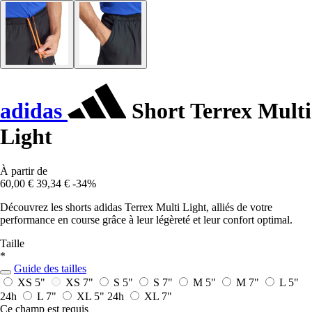
adidas
Short Terrex Multi
Light
À partir de
60,00 €
39,34 €
-34%
Découvrez les shorts adidas Terrex Multi Light, alliés de votre
performance en course grâce à leur légèreté et leur confort optimal.
Taille
*
Guide des tailles
XS 5"
XS 7"
S 5"
S 7"
M 5"
M 7"
L 5"
24h
L 7"
XL 5"
24h
XL 7"
Ce champ est requis