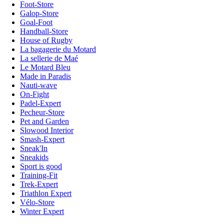
Foot-Store
Galop-Store
Goal-Foot
Handball-Store
House of Rugby
La bagagerie du Motard
La sellerie de Maé
Le Motard Bleu
Made in Paradis
Nauti-wave
On-Fight
Padel-Expert
Pecheur-Store
Pet and Garden
Slowood Interior
Smash-Expert
Sneak'In
Sneakids
Sport is good
Training-Fit
Trek-Expert
Triathlon Expert
Vélo-Store
Winter Expert