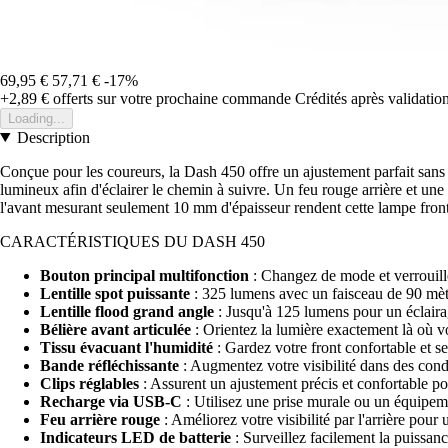
69,95 €
57,71 €
-17%
+2,89 €
offerts sur votre prochaine commande
Crédités après validati
Loading...
Description
Conçue pour les coureurs, la Dash 450 offre un ajustement parfait sans 
lumineux afin d'éclairer le chemin à suivre. Un feu rouge arrière et une 
l'avant mesurant seulement 10 mm d'épaisseur rendent cette lampe front
CARACTÉRISTIQUES DU DASH 450
Bouton principal multifonction
: Changez de mode et verrouille
Lentille spot puissante
: 325 lumens avec un faisceau de 90 mètr
Lentille flood grand angle
: Jusqu'à 125 lumens pour un éclaira
Bélière avant articulée
: Orientez la lumière exactement là où v
Tissu évacuant l'humidité
: Gardez votre front confortable et se
Bande réfléchissante
: Augmentez votre visibilité dans des condi
Clips réglables
: Assurent un ajustement précis et confortable po
Recharge via USB-C
: Utilisez une prise murale ou un équipeme
Feu arrière rouge
: Améliorez votre visibilité par l'arrière pour 
Indicateurs LED de batterie
: Surveillez facilement la puissanc