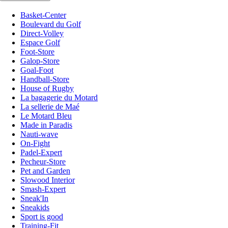
Basket-Center
Boulevard du Golf
Direct-Volley
Espace Golf
Foot-Store
Galop-Store
Goal-Foot
Handball-Store
House of Rugby
La bagagerie du Motard
La sellerie de Maé
Le Motard Bleu
Made in Paradis
Nauti-wave
On-Fight
Padel-Expert
Pecheur-Store
Pet and Garden
Slowood Interior
Smash-Expert
Sneak'In
Sneakids
Sport is good
Training-Fit