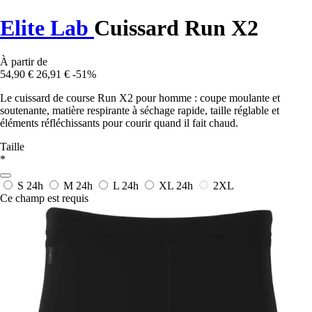
Elite Lab
Cuissard Run X2
À partir de
54,90 €
26,91 €
-51%
Le cuissard de course Run X2 pour homme : coupe moulante et
soutenante, matière respirante à séchage rapide, taille réglable et
éléments réfléchissants pour courir quand il fait chaud.
Taille
*
S
24h
M
24h
L
24h
XL
24h
2XL
Ce champ est requis