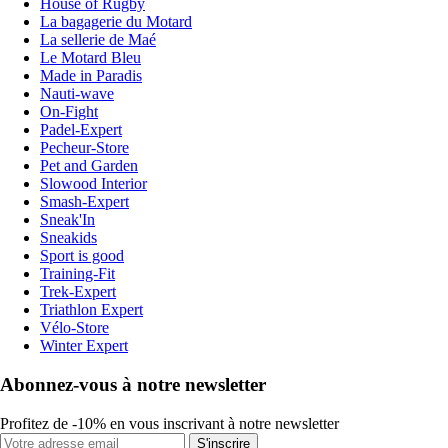
House of Rugby
La bagagerie du Motard
La sellerie de Maé
Le Motard Bleu
Made in Paradis
Nauti-wave
On-Fight
Padel-Expert
Pecheur-Store
Pet and Garden
Slowood Interior
Smash-Expert
Sneak'In
Sneakids
Sport is good
Training-Fit
Trek-Expert
Triathlon Expert
Vélo-Store
Winter Expert
Abonnez-vous à notre newsletter
Profitez de -10% en vous inscrivant à notre newsletter
S'inscrire