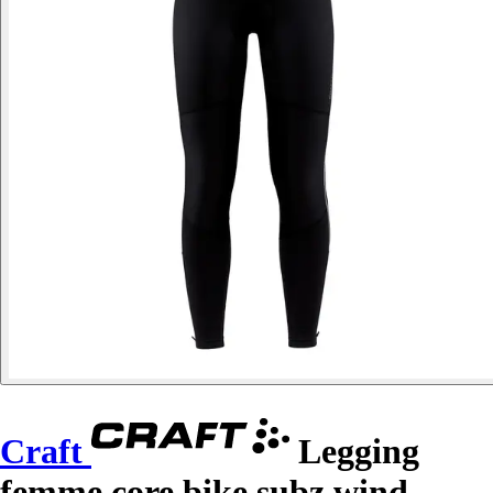
Craft
Legging
femme core bike subz wind