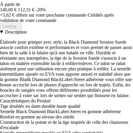
À partir de
140,00 €
112,31 €
-20%
+5,62 €
offerts sur votre prochaine commande
Crédités après
validation de votre commande
Loading...
Description
Élaborée pour grimper avec style, la Black Diamond Session Suede
associe confort extrême et performances et vous permet de passer aussi
bien de la salle à la falaise qu'à une balade en ville. Durable et
résistante aux intempéries, la tige de la Session Suede s'associe à un
talon en matière extensible facile à enfiler/enlever. Ce talon se rabat
aisément pour une utilisation encore plus pratique à enfiler. La semelle
intermédiaire ajustée en EVA vous apporte amorti et stabilité alors que
la gomme Bladk Diamond BlackLabel-Street adhérente vous offre une
bonne accroche lors de phases d'approche ou lors de trajets. Enfin, les
boucles de sangles vous offrent différentes possibilités pour les
accrocher à votre sac lors de sorties sur sentier qui finissent en falaise.
Caractéristiques du Produit
Tige doublée en daim durable haute qualité
Semelle Black Diamond BlackLabel-Street en gomme adhérente
Renfort en gomme au niveau des orteils
Construction de la pointe et de la tige inspirée de celle des chaussons
d'escalade
Semelle intermédiaire moulée en EVA ultra confortable