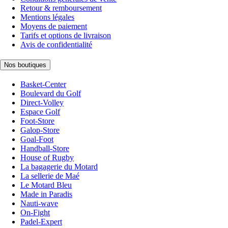
Retour & remboursement
Mentions légales
Moyens de paiement
Tarifs et options de livraison
Avis de confidentialité
Nos boutiques
Basket-Center
Boulevard du Golf
Direct-Volley
Espace Golf
Foot-Store
Galop-Store
Goal-Foot
Handball-Store
House of Rugby
La bagagerie du Motard
La sellerie de Maé
Le Motard Bleu
Made in Paradis
Nauti-wave
On-Fight
Padel-Expert