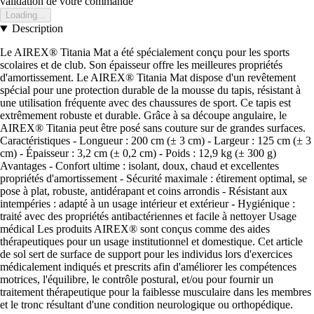
validation de votre commande
Loading...
Description
Le AIREX® Titania Mat a été spécialement conçu pour les sports
scolaires et de club. Son épaisseur offre les meilleures propriétés
d'amortissement. Le AIREX® Titania Mat dispose d'un revêtement
spécial pour une protection durable de la mousse du tapis, résistant à
une utilisation fréquente avec des chaussures de sport. Ce tapis est
extrêmement robuste et durable. Grâce à sa découpe angulaire, le
AIREX® Titania peut être posé sans couture sur de grandes surfaces.
Caractéristiques - Longueur : 200 cm (± 3 cm) - Largeur : 125 cm (± 3
cm) - Épaisseur : 3,2 cm (± 0,2 cm) - Poids : 12,9 kg (± 300 g)
Avantages - Confort ultime : isolant, doux, chaud et excellentes
propriétés d'amortissement - Sécurité maximale : étirement optimal, se
pose à plat, robuste, antidérapant et coins arrondis - Résistant aux
intempéries : adapté à un usage intérieur et extérieur - Hygiénique :
traité avec des propriétés antibactériennes et facile à nettoyer Usage
médical Les produits AIREX® sont conçus comme des aides
thérapeutiques pour un usage institutionnel et domestique. Cet article
de sol sert de surface de support pour les individus lors d'exercices
médicalement indiqués et prescrits afin d'améliorer les compétences
motrices, l'équilibre, le contrôle postural, et/ou pour fournir un
traitement thérapeutique pour la faiblesse musculaire dans les membres
et le tronc résultant d'une condition neurologique ou orthopédique.