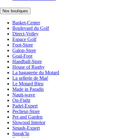
Nos boutiques
Basket-Center
Boulevard du Golf
Direct-Volley
Espace Golf
Foot-Store
Galop-Store
Goal-Foot
Handball-Store
House of Rugby
La bagagerie du Motard
La sellerie de Maé
Le Motard Bleu
Made in Paradis
Nauti-wave
On-Fight
Padel-Expert
Pecheur-Store
Pet and Garden
Slowood Interior
Smash-Expert
Sneak'In