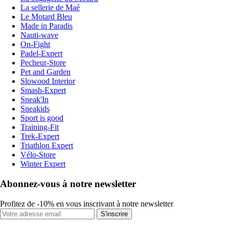
La sellerie de Maé
Le Motard Bleu
Made in Paradis
Nauti-wave
On-Fight
Padel-Expert
Pecheur-Store
Pet and Garden
Slowood Interior
Smash-Expert
Sneak'In
Sneakids
Sport is good
Training-Fit
Trek-Expert
Triathlon Expert
Vélo-Store
Winter Expert
Abonnez-vous à notre newsletter
Profitez de -10% en vous inscrivant à notre newsletter
S'inscrire