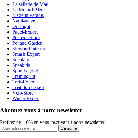
La sellerie de Maé
Le Motard Bleu
Made in Paradis
Nauti-wave
On-Fight
Padel-Expert
Pecheur-Store
Pet and Garden
Slowood Interior
Smash-Expert
Sneak'In
Sneakids
Sport is good
Training-Fit
Trek-Expert
Triathlon Expert
Vélo-Store
Winter Expert
Abonnez-vous à notre newsletter
Profitez de -10% en vous inscrivant à notre newsletter
S'inscrire