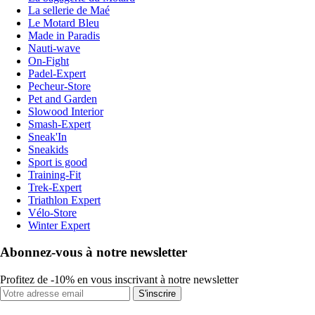
La sellerie de Maé
Le Motard Bleu
Made in Paradis
Nauti-wave
On-Fight
Padel-Expert
Pecheur-Store
Pet and Garden
Slowood Interior
Smash-Expert
Sneak'In
Sneakids
Sport is good
Training-Fit
Trek-Expert
Triathlon Expert
Vélo-Store
Winter Expert
Abonnez-vous à notre newsletter
Profitez de -10% en vous inscrivant à notre newsletter
S'inscrire