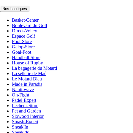
Nos boutiques
Basket-Center
Boulevard du Golf
Direct-Volley
Espace Golf
Foot-Store
Galop-Store
Goal-Foot
Handball-Store
House of Rugby
La bagagerie du Motard
La sellerie de Maé
Le Motard Bleu
Made in Paradis
Nauti-wave
On-Fight
Padel-Expert
Pecheur-Store
Pet and Garden
Slowood Interior
Smash-Expert
Sneak'In
Sneakids