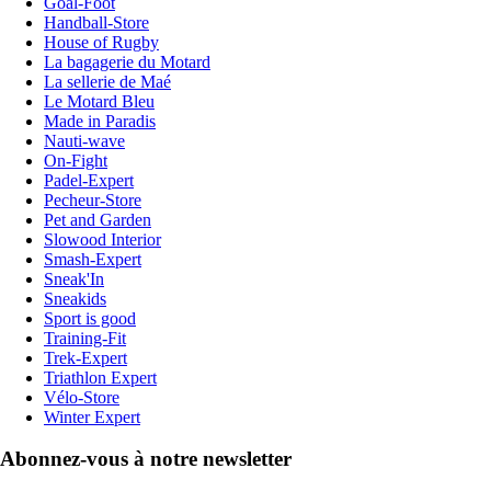
Goal-Foot
Handball-Store
House of Rugby
La bagagerie du Motard
La sellerie de Maé
Le Motard Bleu
Made in Paradis
Nauti-wave
On-Fight
Padel-Expert
Pecheur-Store
Pet and Garden
Slowood Interior
Smash-Expert
Sneak'In
Sneakids
Sport is good
Training-Fit
Trek-Expert
Triathlon Expert
Vélo-Store
Winter Expert
Abonnez-vous à notre newsletter