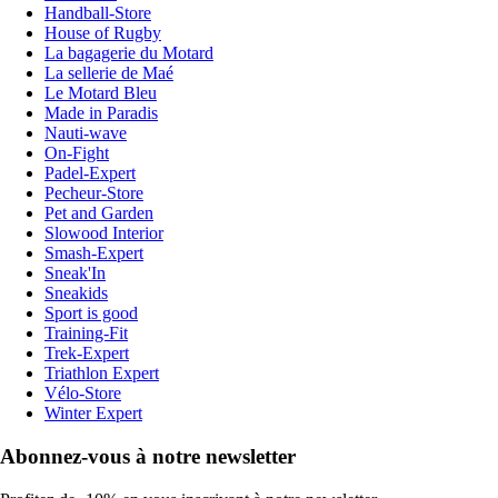
Handball-Store
House of Rugby
La bagagerie du Motard
La sellerie de Maé
Le Motard Bleu
Made in Paradis
Nauti-wave
On-Fight
Padel-Expert
Pecheur-Store
Pet and Garden
Slowood Interior
Smash-Expert
Sneak'In
Sneakids
Sport is good
Training-Fit
Trek-Expert
Triathlon Expert
Vélo-Store
Winter Expert
Abonnez-vous à notre newsletter