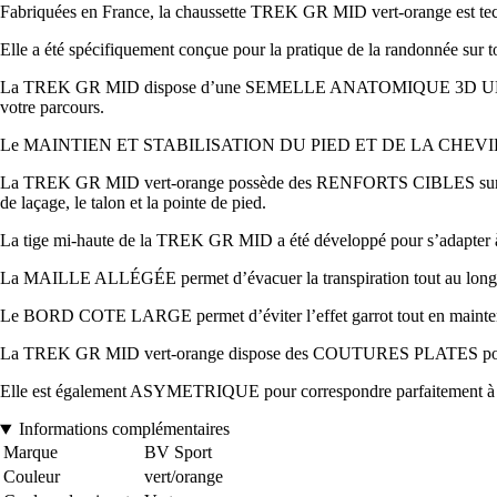
Fabriquées en France, la chaussette TREK GR MID vert-orange est techni
Elle a été spécifiquement conçue pour la pratique de la randonnée sur t
La TREK GR MID dispose d’une SEMELLE ANATOMIQUE 3D ULTRA RENFOR
votre parcours.
Le MAINTIEN ET STABILISATION DU PIED ET DE LA CHEVILLE A 360° 
La TREK GR MID vert-orange possède des RENFORTS CIBLES sur des zone
de laçage, le talon et la pointe de pied.
La tige mi-haute de la TREK GR MID a été développé pour s’adapter à 
La MAILLE ALLÉGÉE permet d’évacuer la transpiration tout au long d
Le BORD COTE LARGE permet d’éviter l’effet garrot tout en maintena
La TREK GR MID vert-orange dispose des COUTURES PLATES pour limite
Elle est également ASYMETRIQUE pour correspondre parfaitement à l
Informations complémentaires
Marque
BV Sport
Couleur
vert/orange