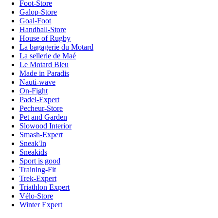
Foot-Store
Galop-Store
Goal-Foot
Handball-Store
House of Rugby
La bagagerie du Motard
La sellerie de Maé
Le Motard Bleu
Made in Paradis
Nauti-wave
On-Fight
Padel-Expert
Pecheur-Store
Pet and Garden
Slowood Interior
Smash-Expert
Sneak'In
Sneakids
Sport is good
Training-Fit
Trek-Expert
Triathlon Expert
Vélo-Store
Winter Expert