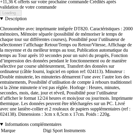
+11,36 €
offerts sur votre prochaine commande
Crédités après
validation de votre commande
Loading...
Description
Chronomètre avec imprimante intégrée DT820. Caractéristiques : 2000
mémoires, Mémoire séparée (possibilité de mémoriser le temps de
chaque tour sur différentes courses), Possibilité pour l’utilisateur de
sélectionner l’affichage Retour/Temps ou Retour/Vitesse, Affichage de
la moyenne et du meilleur temps au tour, Publication automatique du
temps au Tour après 10 secondes pour un suivi du progrès, Fonction
d’impression des données pendant le fonctionnement ou de manière
sélective par course ultérieurement, Transfert des données sur
ordinateur (câble fourni, logiciel en option ref: 024113). Minuteur :
Double minuterie, les minuteries démarrent l’une avec l’autre lors des
entrainements, Possibilité d’utilisation de compte à rebours traditionnel
si la 2ème minuterie n’est pas réglée. Horloge : Heures, minutes,
secondes, mois, date, jour et réveil, Possibilité pour l’utilisateur
d’afficher le format 12/24 heures et mois/jour ou jour/mois. Imprimante
thermique. Les données peuvent être téléchargées sur un PC. Livré
avec une lanière-collier et 2 rouleaux de papiers supplémentaires (ref :
024138). Dimensions : 3cm x 8,5cm x 17cm. Poids : 220g.
Informations complémentaires
Marque
Digi Sport Instruments