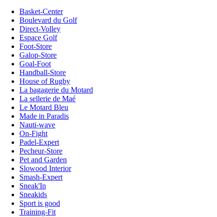
Basket-Center
Boulevard du Golf
Direct-Volley
Espace Golf
Foot-Store
Galop-Store
Goal-Foot
Handball-Store
House of Rugby
La bagagerie du Motard
La sellerie de Maé
Le Motard Bleu
Made in Paradis
Nauti-wave
On-Fight
Padel-Expert
Pecheur-Store
Pet and Garden
Slowood Interior
Smash-Expert
Sneak'In
Sneakids
Sport is good
Training-Fit