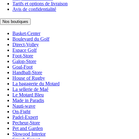
Tarifs et options de livraison
Avis de confidentialité
Nos boutiques
Basket-Center
Boulevard du Golf
Direct-Volley
Espace Golf
Foot-Store
Galop-Store
Goal-Foot
Handball-Store
House of Rugby
La bagagerie du Motard
La sellerie de Maé
Le Motard Bleu
Made in Paradis
Nauti-wave
On-Fight
Padel-Expert
Pecheur-Store
Pet and Garden
Slowood Interior