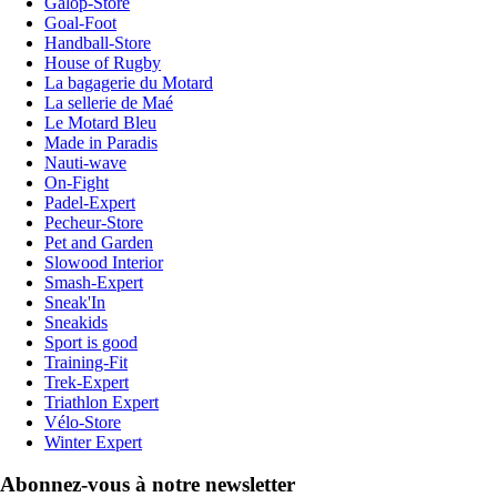
Galop-Store
Goal-Foot
Handball-Store
House of Rugby
La bagagerie du Motard
La sellerie de Maé
Le Motard Bleu
Made in Paradis
Nauti-wave
On-Fight
Padel-Expert
Pecheur-Store
Pet and Garden
Slowood Interior
Smash-Expert
Sneak'In
Sneakids
Sport is good
Training-Fit
Trek-Expert
Triathlon Expert
Vélo-Store
Winter Expert
Abonnez-vous à notre newsletter