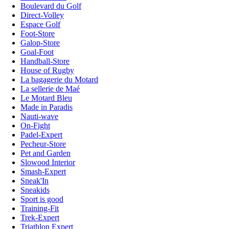
Boulevard du Golf
Direct-Volley
Espace Golf
Foot-Store
Galop-Store
Goal-Foot
Handball-Store
House of Rugby
La bagagerie du Motard
La sellerie de Maé
Le Motard Bleu
Made in Paradis
Nauti-wave
On-Fight
Padel-Expert
Pecheur-Store
Pet and Garden
Slowood Interior
Smash-Expert
Sneak'In
Sneakids
Sport is good
Training-Fit
Trek-Expert
Triathlon Expert