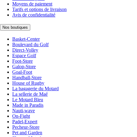
Moyens de paiement
Tarifs et options de livraison
Avis de confidentialité
Nos boutiques
Basket-Center
Boulevard du Golf
Direct-Volley
Espace Golf
Foot-Store
Galop-Store
Goal-Foot
Handball-Store
House of Rugby
La bagagerie du Motard
La sellerie de Maé
Le Motard Bleu
Made in Paradis
Nauti-wave
On-Fight
Padel-Expert
Pecheur-Store
Pet and Garden