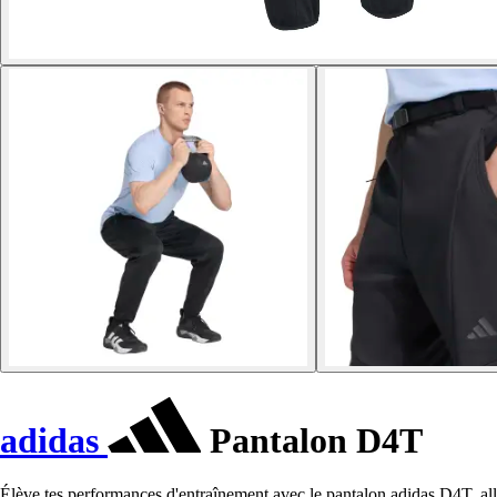
adidas
Pantalon D4T
Élève tes performances d'entraînement avec le pantalon adidas D4T, alli