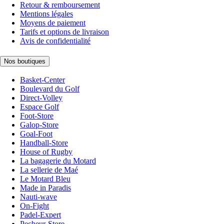
Retour & remboursement
Mentions légales
Moyens de paiement
Tarifs et options de livraison
Avis de confidentialité
Nos boutiques
Basket-Center
Boulevard du Golf
Direct-Volley
Espace Golf
Foot-Store
Galop-Store
Goal-Foot
Handball-Store
House of Rugby
La bagagerie du Motard
La sellerie de Maé
Le Motard Bleu
Made in Paradis
Nauti-wave
On-Fight
Padel-Expert
Pecheur-Store